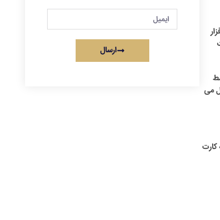
ار
ارسال
سط
ل می
 کارت