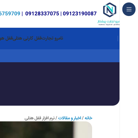
6759709
|
09128337075
|
09123190087
نامرو تجارت
قفل کارتی هتلی
قفل هوش
خانه
اخبار و مقالات
نرم افزار قفل هتلی