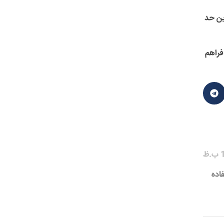
ین حد
فراهم
فاده