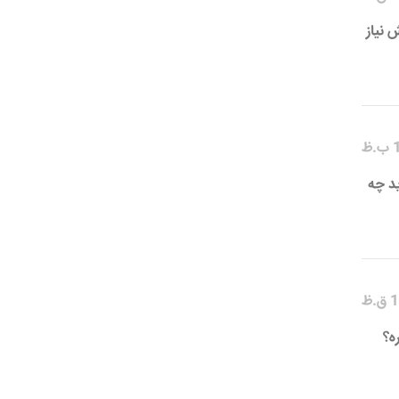
 نیاز
ید چه
ه؟