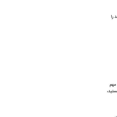
 را
 مهم
ستید،