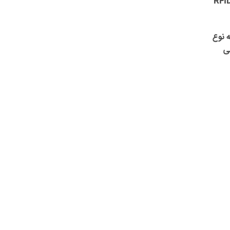
هتلی E901 انتخابی ایده‌آل برای هتل‌های لوکس و حرفه‌ای است. این قفل با فناوری RFID
ه نوع
لی