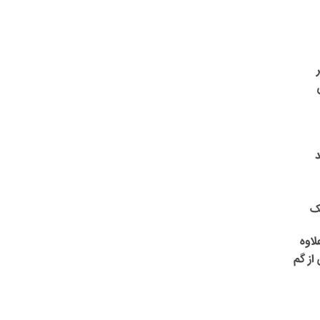
د
هک
لاوه
 از گم