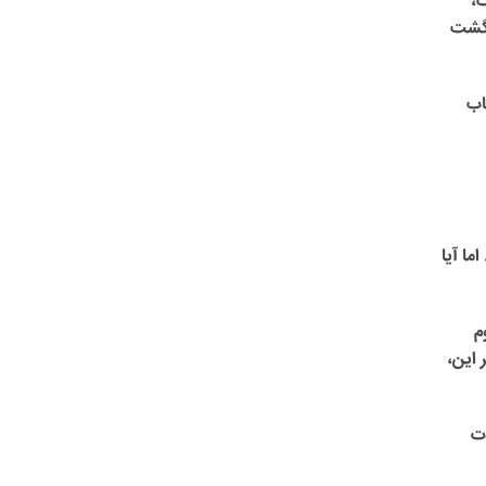
ت،
نگشت
اب
ما آیا
م
 این،
ات