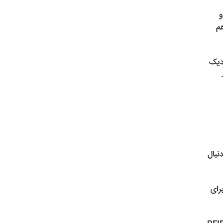
و
هم
نزدیک
.
نبال
رای