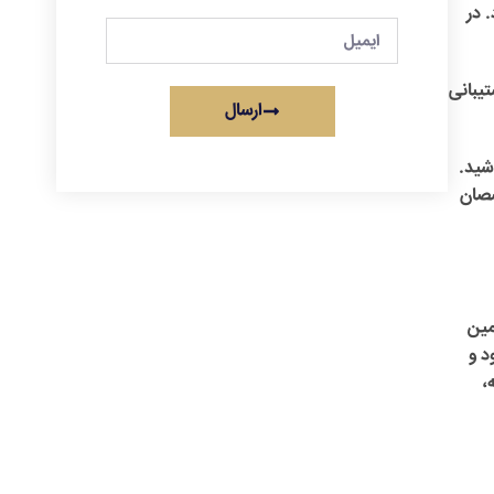
 در
تیبانی
ارسال
شید.
صصان
مین
د و
،