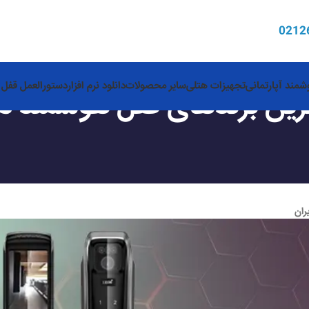
0
212
مند آپارتمانی
تجهیزات هتلی
سایر محصولات
دانلود نرم افزار
دستورالعمل قفل 
رین برندهای قفل هوشمند در 
ران