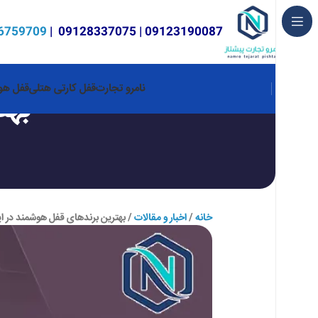
6759709
|
09128337075
|
09123190087
نامرو تجارت
قفل کارتی هتلی
قفل هوش
بهت
خانه
اخبار و مقالات
بهترین برندهای قفل هوشمند در ای