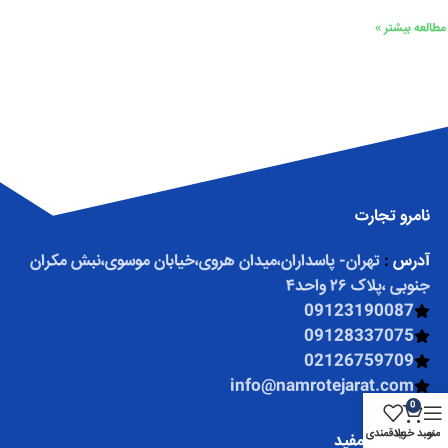
مطالعه بیشتر »
نامرو تجارت
آدرس
:
تهران- پاسداران،میدان هروی،خیابان موسوی،نبش مکران
جنوبی ،پلاک ۲۶ واحد۴
09123190087
09128337075
02126759709
info@namrotejarat.com
0
منو
سبد خرید
علاقمندی
لینک های مفید