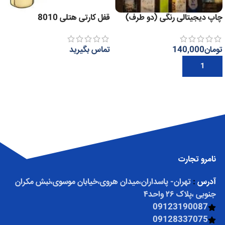
چاپ دیجیتالی رنگی (دو طرف)
قفل کارتی هتلی 8010
تومان
140,000
تماس بگیرید
افزودن به سبد خرید
اطلاعات بیشتر
نامرو تجارت
آدرس
:
تهران- پاسداران،میدان هروی،خیابان موسوی،نبش مکران
جنوبی ،پلاک ۲۶ واحد۴
09123190087
09128337075