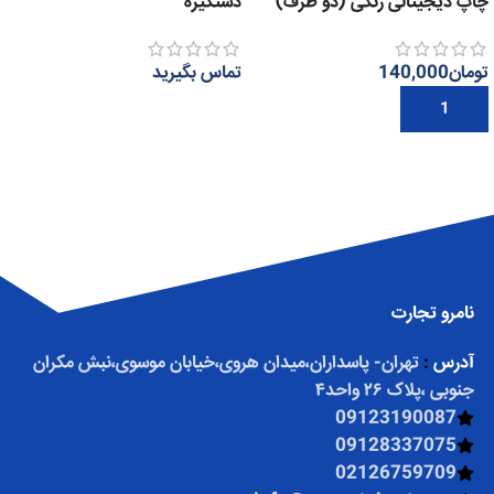
چاپ دیجیتالی رنگی (دو طرف)
دستگیره
تومان
140,000
تماس بگیرید
افزودن به سبد خرید
اطلاعات بیشتر
نامرو تجارت
آدرس
:
تهران- پاسداران،میدان هروی،خیابان موسوی،نبش مکران
جنوبی ،پلاک ۲۶ واحد۴
09123190087
09128337075
02126759709