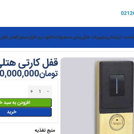
0
212
مند آپارتمانی
تجهیزات هتلی
سایر محصولات
دانلود نرم افزار
دستورالعمل قفل 
قفل کارتی هتلی 01
تومان
0,000,000
افزودن به سبد خ
خرید
منبع تغذیه