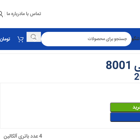
تماس با ما
درباره ما
تنگو
تومان
80
2
رید
4 عدد باتری آلکالین