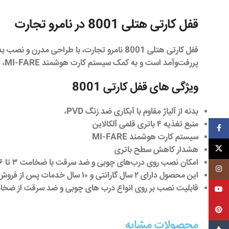
قفل کارتی هتلی 8001 در نامرو تجارت
قفل کارتی هتلی 8001
نامرو تجارت،
پررفت‌وآمد است و به کمک سیستم کارت هوشمند MI-FARE، تجربه‌ای راحت و ایمن را به ارمغان می‌آورد. قیمت
ویژگی های قفل کارتی 8001
بدنه از آلیاژ مقاوم با آبکاری ضد زنگ PVD،
منبع تغذیه ۴ باتری قلمی آلکالاین
فیسبوک
سیستم کارت هوشمند MI-FARE
ایکس
هشدار کاهش سطح باتری
امکان نصب روی درب‌های چوبی و ضد سرقت با ضخامت ۳ تا ۶ سانتیمتر.
اینستاگرم
این محصول دارای ۲ سال گارانتی و ۱۰ سال خدمات پس از فروش می‌باشد.
قابلیت نصب بر روی انواع درب های چوبی و ضد سرقت از ضخامت 3 تا 6 سان
یوتیوب
پین‌ترست
محصولات مشابه