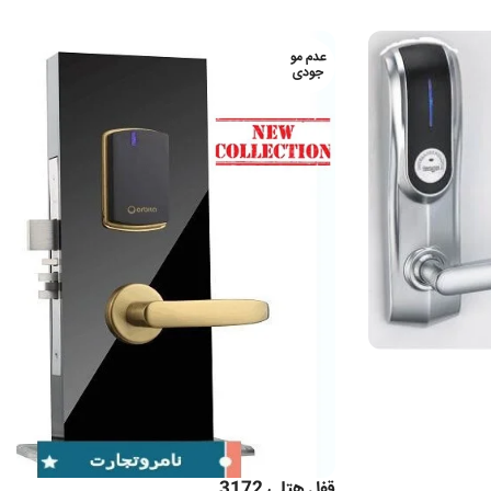
عدم مو
جودی
قفل هتلی 3172