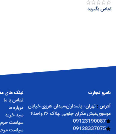
تماس بگیرید
اطلاعات بیشتر
نامرو تجارت
لینک های مف
تماس با ما
آدرس
:
تهران- پاسداران،میدان هروی،خیابان
درباره ما
موسوی،نبش مکران جنوبی ،پلاک ۲۶ واحد۴
سبد خرید
09123190087
سیاست حرم
09128337075
سیاست مرجو