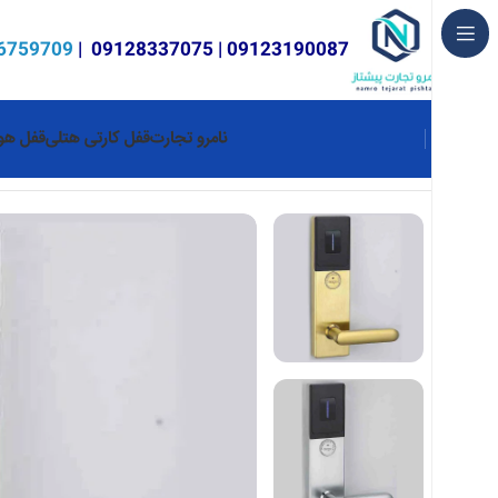
6759709
|
09128337075
|
09123190087
نامرو تجارت
قفل کارتی هتلی
قفل هوش
خانه
قفل کارتی هتلی
قفل کارتی هتلی 8001