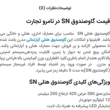
توضیحات
نظرات (0)
قیمت گاوصندوق SN در نامرو تجارت
اوصندوق هتلی SN
مناسب برای مصارف اداری، هتلی و خانگی می
اشد. قابلیتها و امکانات این
گاوصندوق هتلی آپارتمانی
مدرن باعث شده
تا محصولی کارآمد و پر فروش جهت مصارف هتلی و آپارتمانی باشد.
امکان پیچ شدن به دیوار یا زمین، قابلیت رمزدهی،سیستم امنیتی
بالا،آلارم هشدار اتمام باطری،کلید اظطراری، وزن کم،ایمنی بالا،طراحی زیبا
و مدرن. در صورت ورود رمز اشتباه توسط افراد غیرمجاز سیستم
(گاوصندوق SN)به مدت 5 دقیقه رمز نمی پذیرد.
ویژگی‌های کلیدی گاوصندوق هتلی SN
سایز:عمق 380-عرض 420-ارتفاع 200 میلیمتر
12 کیلوگرم-موتوردار
نمایشگر LED پیشرفته به همراه بک لایت