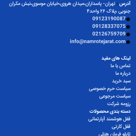
آدرس
:
تهران- پاسداران،میدان هروی،خیابان موسوی،نبش مکران
جنوبی ،پلاک ۲۶ واحد۴
09123190087
09128337075
02126759709
info@namrotejarat.com
لینک های مفید
تماس با ما
درباره ما
سبد خرید
سیاست حرم خصوصی
سیاست مرجوعی
رزومه شرکت
دسته بندی محصولات
قفل هوشمند آپارتمانی
قفل کارتی
تابلو فرمان هتلی