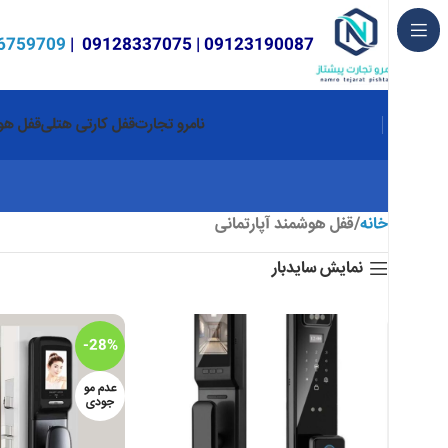
6759709
|
09128337075
|
09123190087
نامرو تجارت
قفل کارتی هتلی
قفل هوش
خانه
قفل هوشمند آپارتمانی
نمایش سایدبار
-28%
عدم مو
جودی