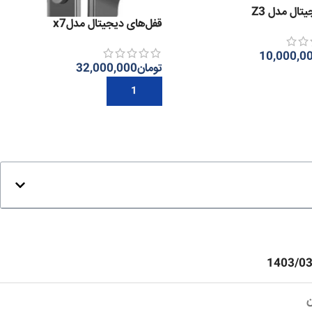
تال مدل Z3
قفل‌های دیجیتال مدلx7
10,000,0
تومان
32,000,000
 بیشتر
افزودن به سبد خرید