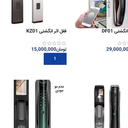
گشتی DF01
قفل اثر انگشتی KZ01
29,000,0
تومان
15,000,000
 بیشتر
افزودن به سبد خرید
عدم مو
جودی