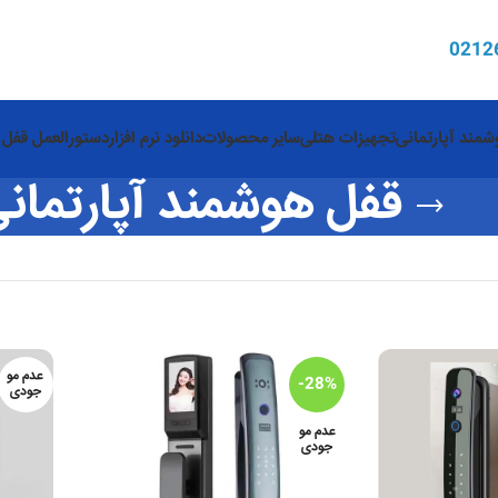
0
212
مند آپارتمانی
تجهیزات هتلی
سایر محصولات
دانلود نرم افزار
دستورالعمل قفل 
قفل هوشمند آپارتمان
عدم مو
-28%
جودی
عدم مو
جودی