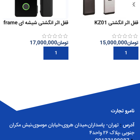
قفل اثر انگشتی KZ01
قفل اثر انگشتی شیشه ای frame
less
تومان
15,000,000
تومان
17,000,000
افزودن به سبد خرید
افزودن به سبد خرید
نامرو تجارت
آدرس
:
تهران- پاسداران،میدان هروی،خیابان موسوی،نبش مکران
جنوبی ،پلاک ۲۶ واحد۴