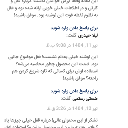
این مقاله واقعاً ارزش خواندن داشت! درباره قفل و
کارتی و در اطلاعات خیلی خوبی ارائه شده بود و قفل
به نظرم نقطه قوت این نوشته بود. موفق باشید!
برای پاسخ دادن وارد شوید
لیلا حیدری
گفت:
تیر 11, 1404 در 9:08 ب.ظ
این نوشته خیلی به‌دلم نشست! قفل موضوع جالبی
بود. قیمت این محصول چطور محاسبه می‌شه؟
استفاده ازش برای کسانی که تازه شروع کردن هم
راحته؟ موفق باشید!
برای پاسخ دادن وارد شوید
هستی رستمی
گفت:
تیر 12, 1404 در 3:26 ق.ظ
تشکر از این محتوای عالی! درباره قفل خیلی چیزها یاد
گرفتم. هزینه خرید این محصول چقدره؟ استفاده ازش