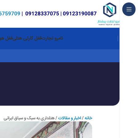
6759709
|
09128337075
|
09123190087
نامرو تجارت
قفل کارتی هتلی
قفل هوش
خانه
اخبار و مقالات
هتلداری به سبک و سیاق ایرانی