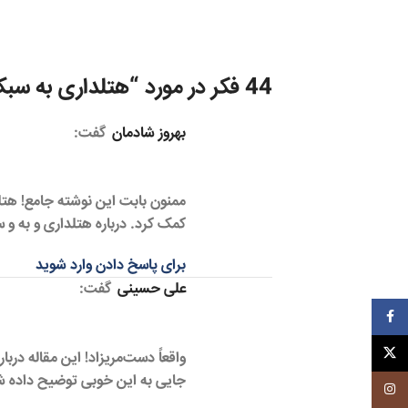
44 فکر در مورد “
هتلداری به سبک
بهروز شادمان
گفت:
ممنون بابت این نوشته جامع! هتل
کمک کرد. درباره هتلداری و به و
برای پاسخ دادن وارد شوید
علی حسینی
گفت:
فیسبوک
ایکس
واقعاً دست‌مریزاد! این مقاله در
جایی به این خوبی توضیح داده ش
اینستاگرم