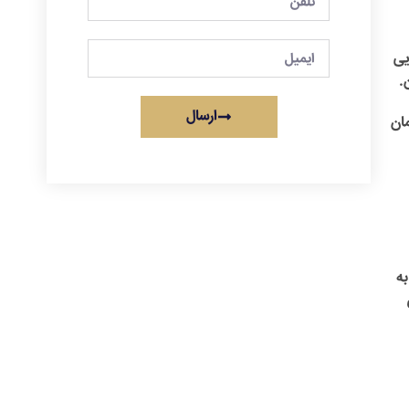
یی
.
ارسال
ان
به