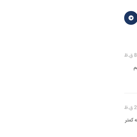
م
 کمتر