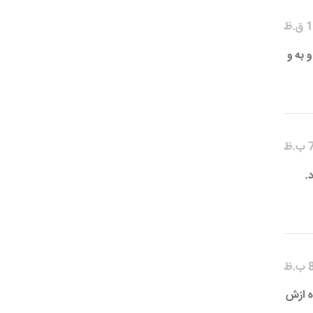
 به و
.
ه ازش