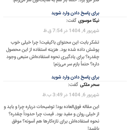
فکر فرو برد. حتماً باز هم به سایت‌تون سر می‌زنم!
برای پاسخ دادن وارد شوید
نیکا موسوی
گفت:
شهریور 4, 1404 در 7:54 ق.ظ
تشکر بابت این محتوای باکیفیت! چرا خیلی خوب
پوشش داده شده بود. هزینه استفاده از این محصول
چقدره؟ برای یادگیری نحوه استفاده‌اش منبعی وجود
داره؟ حتماً بازم سر می‌زنم!
برای پاسخ دادن وارد شوید
سحر ملکی
گفت:
شهریور 6, 1404 در 3:49 ب.ظ
این مقاله فوق‌العاده بود! توضیحات درباره چرا و باید و
از خیلی روان و مفید بود. قیمت چرا حدوداً چقدره؟
نحوه استفاده‌اش برای تازه‌کارها هم آسونه؟ موفق
باشید!