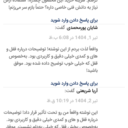
گرفتم. هزینه خرید این محصول چقدره؟ استفاده ازش
نیاز به دانش فنی خاصی داره؟ حتماً بازم سر می‌زنم!
برای پاسخ دادن وارد شوید
شایان پورمحمدی
گفت:
تیر 1, 1404 در 6:08 ب.ظ
واقعاً لذت بردم از این نوشته! توضیحات درباره قفل و
های و کمدی خیلی دقیق و کاربردی بود. به‌خصوص
قفل که خیلی خوب توضیح داده شده بود. موفق
باشید!
برای پاسخ دادن وارد شوید
آریا شریعتی
گفت:
تیر 2, 1404 در 10:19 ق.ظ
این نوشته واقعاً من رو تحت تأثیر قرار داد! توضیحات
درباره قفل و های و کمدی خیلی دقیق و کاربردی بود.
به‌خصوص بخش قفل که خیلی به‌دلم نشست. موفق