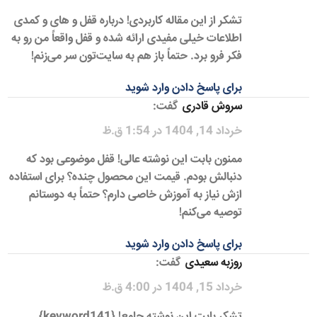
تشکر از این مقاله کاربردی! درباره قفل و های و کمدی
اطلاعات خیلی مفیدی ارائه شده و قفل واقعاً من رو به
فکر فرو برد. حتماً باز هم به سایت‌تون سر می‌زنم!
برای پاسخ دادن وارد شوید
سروش قادری
گفت:
خرداد 14, 1404 در 1:54 ق.ظ
ممنون بابت این نوشته عالی! قفل موضوعی بود که
دنبالش بودم. قیمت این محصول چنده؟ برای استفاده
ازش نیاز به آموزش خاصی دارم؟ حتماً به دوستانم
توصیه می‌کنم!
برای پاسخ دادن وارد شوید
روزبه سعیدی
گفت:
خرداد 15, 1404 در 4:00 ق.ظ
تشکر بابت این نوشته جامع! {keyword141}