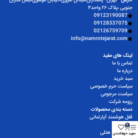
آدرس
:
تهران- پاسداران،میدان هروی،خیابان موسوی،نبش مکران
جنوبی ،پلاک ۲۶ واحد۴
09123190087
09128337075
02126759709
info@namrotejarat.com
لینک های مفید
تماس با ما
درباره ما
سبد خرید
سیاست حرم خصوصی
سیاست مرجوعی
رزومه شرکت
دسته بندی محصولات
قفل هوشمند آپارتمانی
قفل کارتی
0
تابلو فرمان هتلی
منو
سبد خرید
علاقمندی