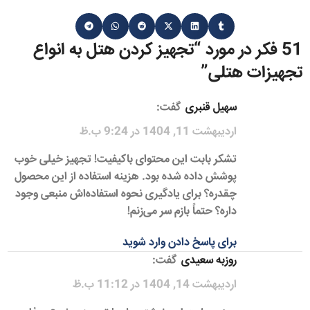
51 فکر در مورد “
تجهیز کردن هتل به انواع
تجهیزات هتلی
”
سهیل قنبری
گفت:
اردیبهشت 11, 1404 در 9:24 ب.ظ
تشکر بابت این محتوای باکیفیت! تجهیز خیلی خوب
پوشش داده شده بود. هزینه استفاده از این محصول
چقدره؟ برای یادگیری نحوه استفاده‌اش منبعی وجود
داره؟ حتماً بازم سر می‌زنم!
برای پاسخ دادن وارد شوید
روزبه سعیدی
گفت:
اردیبهشت 14, 1404 در 11:12 ب.ظ