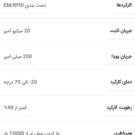
کارکردها
دست بندی EM/RFID
جریان ثابت
20 میکرو آمپر
جریان پویا:
200 میلی آمپر
دمای کارکرد
20- الی 70 درجه
رطوبت کارکرد
کمتر از 90%
عمرباطری
باز کردن بیش تر از 15000 بار