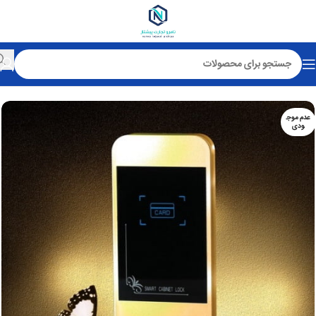
خانه
قفل استخری
عدم موج
ودی