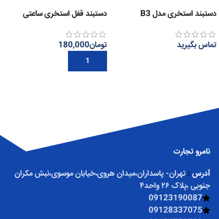
دستبند استخری مدل B3
دستبند قفل استخری ساعتی
تماس بگیرید
تومان
180,000
اطلاعات بیشتر
افزودن به سبد خرید
نامرو تجارت
آدرس
:
تهران- پاسداران،میدان هروی،خیابان موسوی،نبش مکران
جنوبی ،پلاک ۲۶ واحد۴
09123190087
09128337075