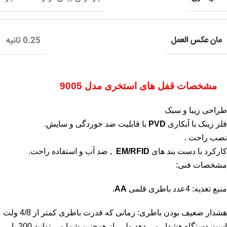
مان عکس العمل
0.25 ثانیه
مشخصات
قفل های استخری مدل 9005
طراحی زیبا و سبک
فلز زینک با آبکاری
PVD
با قابلیت ضد خوردگی و سایش.
نصب راحت .
کارکرد با دست بند های
EM/RFID
, ضد آب و استفاده راحت.
مشخصات فنی:
منبع تغذیه: 4عدد باطری قلمی
AA
.
هشدار ضعیف بودن باطری: زمانی که قدرت باطری کمتر از 4/8 ولت
است دستگاه هشدار می دهد ولی باز همچنین شما می توانید 200 بار