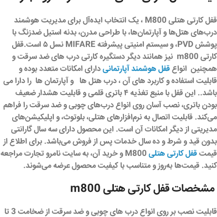
قفل کارتی هتلی M800 ، یک انتخاب ایده‌آل برای مدیریت هوشمند
درب‌های هتل‌ها و آپارتمان‌ها، با طراحی مدرن، بدنه استیل ضدزنگ با
پوشش PVD، و سیستم امنیتی پیشرفته MIFARE نسل ۵ است.قفل
کارتی m800 نیز همانند دیگر دستگیره کارتی درب های ضد سرقت و
همچنین انواع
قفل هوشمند آپارتمانی
دارای امکانات متعدد بوده و
قابلیت استفاده و کاربرد های آن ، درب هتل ها و آپارتمان ها را دارا می
باشد.. این قفل با منبع تغذیه ۴ باتری قلمی و قابلیت هشدار ضعیف
بودن باتری، نصب آسان روی انواع درب‌های چوبی و ضد سرقت را فراهم
می‌کند. قابلیت اتصال به نرم‌افزارهای هتلی، بلوتوث، و اپلیکیشن‌های
مدیریتی از دیگر امکانات آن است. این محصول دارای سه سال گارانتی
بدون قید و شرط و ده سال خدمات پس از فروش می‌باشد. برای اطلاع از
قیمت
قفل کارتی هتلی
M800 و خرید آن، به سایت
نامرو تجارت
مراجعه
کنید. قیمت‌ها به‌روز و متناسب با کیفیت محصول عرضه می‌شوند.
مشخصات قفل کارتی هتلی m800
قابلیت نصب بر روی انواع درب های چوبی و ضد سرقت از ضخامت 3 تا