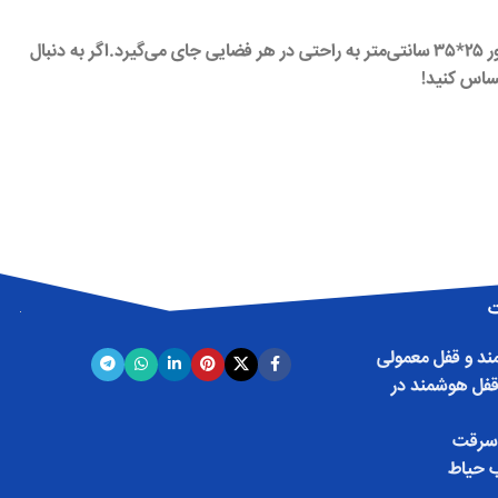
چراغ مطالعه وایرلس‌دارو درگاه usb ساخته شده از متریال گلس شید (قاب شیشه‌ای) باکیفیت، این چراغ مطالعه فانتزی با ابعاد جمع‌وجور ۲۵*۳۵ سانتی‌متر به راحتی در هر فضایی جای می‌گیرد.اگر به دنبال
حساس کنید!
ت
د و قفل معمولی
قفل هوشمند در
سرقت
 حیاط