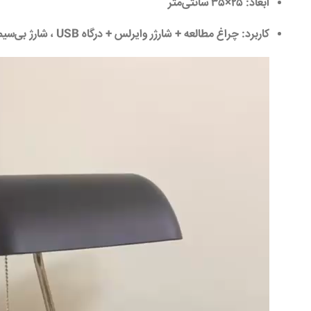
ابعاد
: ۲۵×۳۵ سانتی‌متر
کاربرد
: چراغ مطالعه + شارژر وایرلس + درگاه USB ، شارژ بی‌سیم گوشی هوشمند.
نمایشگر
ویدیو