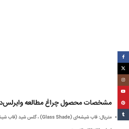
فیسبوک
ایکس
اینستاگرم
یوتیوب
مشخصات محصول چراغ مطالعه وایرلس‌دارو در
پین‌ترست
تامبل
متریال
: قاب شیشه‌ای (Glass Shade) ، گلس شید (قاب شیشه ای )