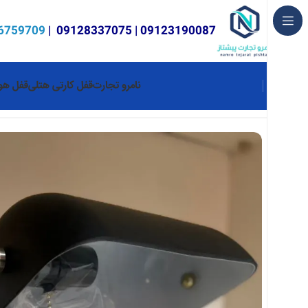
6759709
|
09128337075
|
09123190087
نامرو تجارت
قفل کارتی هتلی
قفل هوش
خانه
تجهیزات هتلی
چراغ مطالعه وایرلس‌دارو درگاه usb