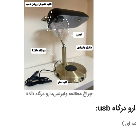
چراغ مطالعه وایرلس‌دارو درگاه usb
گاه usb: