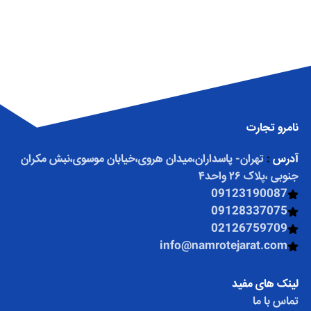
نامرو تجارت
آدرس
:
تهران- پاسداران،میدان هروی،خیابان موسوی،نبش مکران
جنوبی ،پلاک ۲۶ واحد۴
09123190087
09128337075
02126759709
info@namrotejarat.com
لینک های مفید
تماس با ما