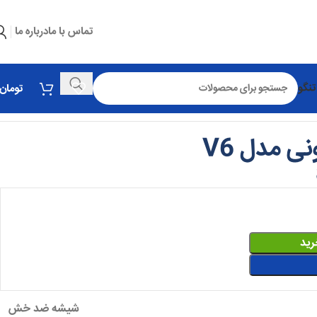
تماس با ما
درباره ما
تنگو
تومان
نی مدل V6
رید
شیشه ضد خش