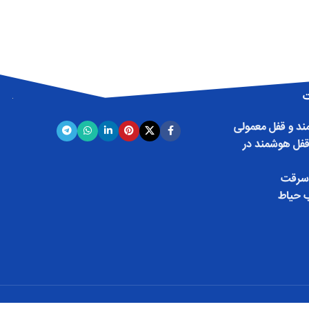
ت
د و قفل معمولی
قفل هوشمند در
سرقت
 حیاط