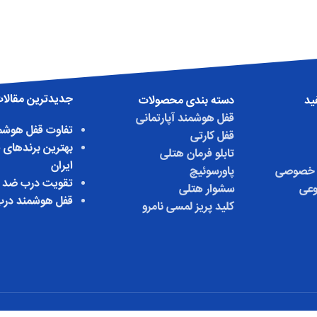
جدیدترین مقالا
ید
دسته بندی محصولات
قفل هوشمند آپارتمانی
تفاوت قفل هوشمن
قفل کارتی
بهترین برندهای 
تابلو فرمان هتلی
ایران
 خصوصی
پاورسوئیچ
تقویت درب ضد 
عی
سشوار هتلی
قفل هوشمند درب
کلید پریز لمسی نامرو