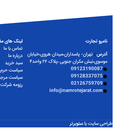
نامرو تجارت
لینک های مف
تماس با ما
آدرس
:
تهران- پاسداران،میدان هروی،خیابان
درباره ما
موسوی،نبش مکران جنوبی ،پلاک ۲۶ واحد۴
سبد خرید
09123190087
سیاست حرم
09128337075
سیاست مرجو
02126759709
رزومه شرکت
info@namrotejarat.com
طراحی سایت با
سئوبرتر