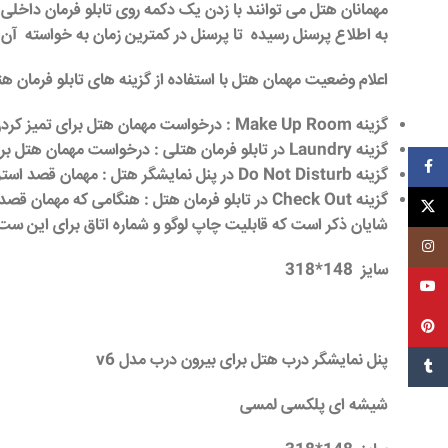
مهمانان
هتل
می توانند با زدن یک دکمه روی تابلو فرمان داخلی
به اطلاع پرسنل رسیده تا پرسنل در کمترین زمان به خواسته آن 
اعلام وضعیت مهمان
هتل
با استفاده از گزینه های
تابلو فرمان ه
گزینه Make Up Room : درخواست مهمان
هتل
برای تمیز کردن
گزینه Laundry در تابلو فرمان
هتلی
: درخواست مهمان
هتل
بر
فیسبوک
گزینه Do Not Disturb در پنل نمایشگر
هتل
: مهمان قصد استرا
گزینه Check Out در تابلو فرمان
هتل
: هنگامی که مهمان قصد
ایکس
شایان ذکر است که قابلیت چاپ لوگو و شماره اتاق برای این س
اینستاگرم
سایز 148*318
یوتیوب
پین‌ترست
پنل نمایشگر درب هتل برای بیرون درب مدل
v6
تامبل
شیشه ای پلکسی لمسی