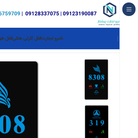
6759709
|
09128337075
|
09123190087
نامرو تجارت
قفل کارتی هتلی
قفل هوش
خانه
تابلو فرمان هتلی
تابلو فرمان بیرونی
تابلو فرمان بیرونی مدل